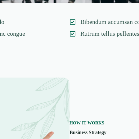
do
Bibendum accumsan co
unc congue
Rutrum tellus pellente
HOW IT WORKS
Business Strategy