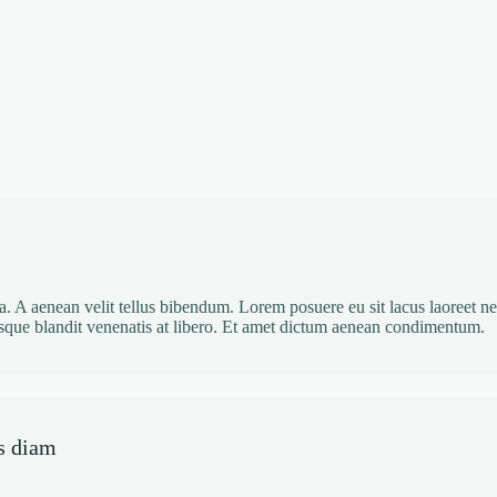
a. A aenean velit tellus bibendum. Lorem posuere eu sit lacus laoreet ne
isque blandit venenatis at libero. Et amet dictum aenean condimentum.
is diam